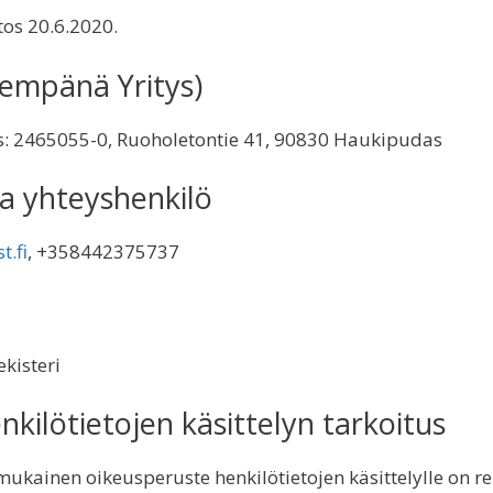
tos 20.6.2020.
ljempänä Yritys)
us: 2465055-0, Ruoholetontie 41, 90830 Haukipudas
va yhteyshenkilö
t.fi
, +358442375737
kisteri
nkilötietojen käsittelyn tarkoitus
ukainen oikeusperuste henkilötietojen käsittelylle on rek