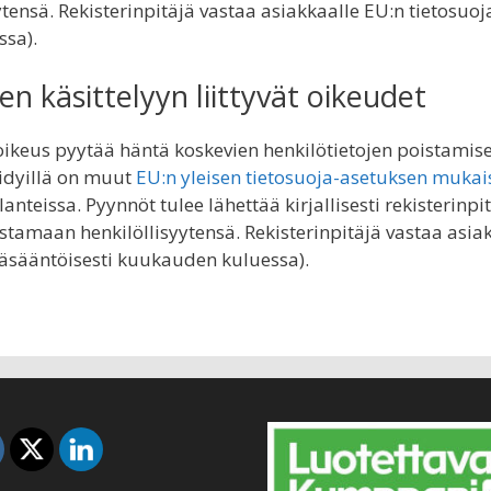
ytensä. Rekisterinpitäjä vastaa asiakkaalle EU:n tietosu
ssa).
en käsittelyyn liittyvät oikeudet
 oikeus pyytää häntä koskevien henkilötietojen poistamisee
öidyillä on muut
EU:n yleisen tietosuoja-asetuksen mukai
lanteissa. Pyynnöt tulee lähettää kirjallisesti rekisterinpi
stamaan henkilöllisyytensä. Rekisterinpitäjä vastaa asiak
äsääntöisesti kuukauden kuluessa).