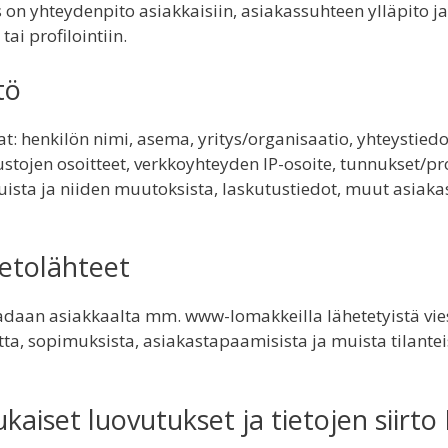
s on yhteydenpito asiakkaisiin, asiakassuhteen ylläpito ja
ai profilointiin.
tö
ovat: henkilön nimi, asema, yritys/organisaatio, yhteystie
stojen osoitteet, verkkoyhteyden IP-osoite, tunnukset/pro
eluista ja niiden muutoksista, laskutustiedot, muut asiaka
etolähteet
saadaan asiakkaalta mm. www-lomakkeilla lähetetyistä vies
ta, sopimuksista, asiakastapaamisista ja muista tilanteis
aiset luovutukset ja tietojen siirto 