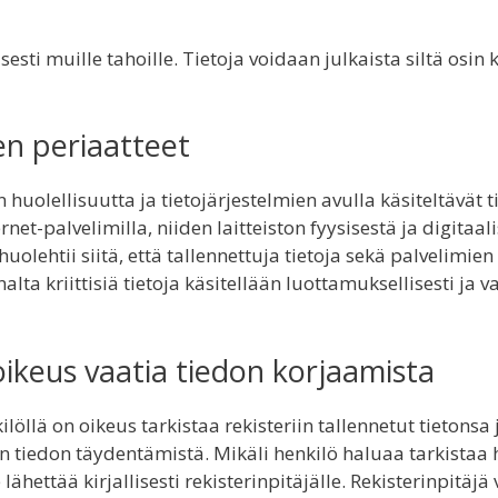
sti muille tahoille. Tietoja voidaan julkaista siltä osin 
en periaatteet
 huolellisuutta ja tietojärjestelmien avulla käsiteltävät
ernet-palvelimilla, niiden laitteiston fyysisestä ja digita
huolehtii siitä, että tallennettuja tietoja sekä palvelimie
lta kriittisiä tietoja käsitellään luottamuksellisesti ja 
oikeus vaatia tiedon korjaamista
kilöllä on oikeus tarkistaa rekisteriin tallennetut tietonsa
n tiedon täydentämistä. Mikäli henkilö haluaa tarkistaa h
 lähettää kirjallisesti rekisterinpitäjälle. Rekisterinpitäj