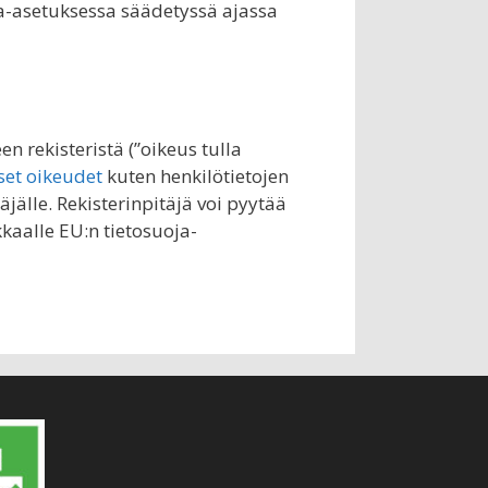
oja-asetuksessa säädetyssä ajassa
n rekisteristä (”oikeus tulla
set oikeudet
kuten henkilötietojen
täjälle. Rekisterinpitäjä voi pyytää
kaalle EU:n tietosuoja-