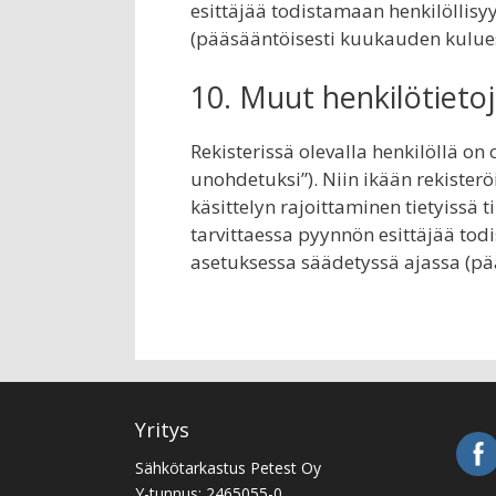
esittäjää todistamaan henkilöllisy
(pääsääntöisesti kuukauden kulue
10. Muut henkilötietoj
Rekisterissä olevalla henkilöllä on
unohdetuksi”). Niin ikään rekister
käsittelyn rajoittaminen tietyissä ti
tarvittaessa pyynnön esittäjää todi
asetuksessa säädetyssä ajassa (pä
Yritys
Sähkötarkastus Petest Oy
Y-tunnus: 2465055-0