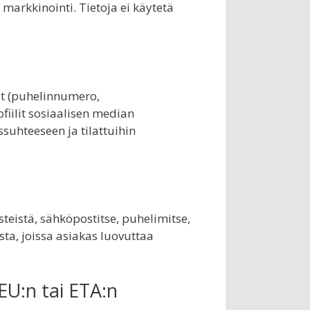
 markkinointi. Tietoja ei käytetä
dot (puhelinnumero,
fiilit sosiaalisen median
ssuhteeseen ja tilattuihin
teistä, sähköpostitse, puhelimitse,
ta, joissa asiakas luovuttaa
EU:n tai ETA:n