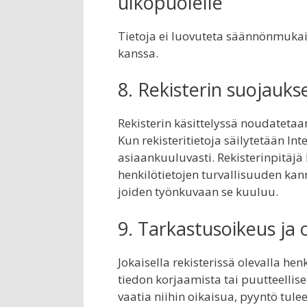
ulkopuolelle
Tietoja ei luovuteta säännönmukaise
kanssa.
8. Rekisterin suojauks
Rekisterin käsittelyssä noudatetaan
Kun rekisteritietoja säilytetään Int
asiaankuuluvasti. Rekisterinpitäjä 
henkilötietojen turvallisuuden kanna
joiden työnkuvaan se kuuluu.
9. Tarkastusoikeus ja 
Jokaisella rekisterissä olevalla hen
tiedon korjaamista tai puutteellise
vaatia niihin oikaisua, pyyntö tulee