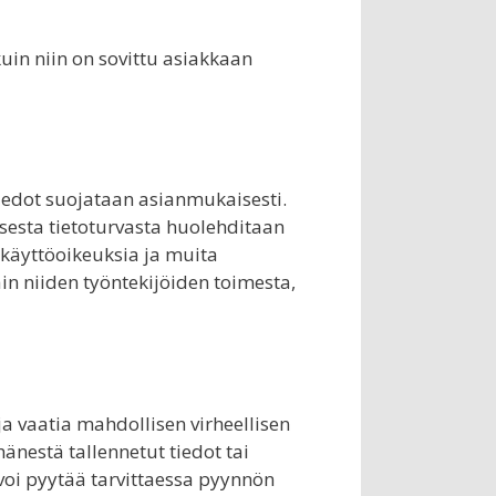
kuin niin on sovittu asiakkaan
 tiedot suojataan asianmukaisesti.
alisesta tietoturvasta huolehditaan
n käyttöoikeuksia ja muita
vain niiden työntekijöiden toimesta,
 ja vaatia mahdollisen virheellisen
änestä tallennetut tiedot tai
ä voi pyytää tarvittaessa pyynnön