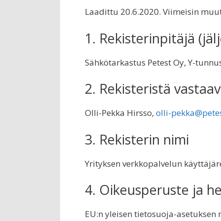
Laadittu 20.6.2020. Viimeisin muu
1. Rekisterinpitäjä (jä
Sähkötarkastus Petest Oy, Y-tunn
2. Rekisteristä vastaa
Olli-Pekka Hirsso,
olli-pekka@petes
3. Rekisterin nimi
Yrityksen verkkopalvelun käyttäjäre
4. Oikeusperuste ja he
EU:n yleisen tietosuoja-asetuksen m